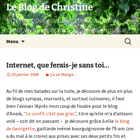
Aller
Le Blog de Christine
au
Un blog pour partager mes coups de
contenu
coeur, livres, spectacles, cuisine, musique…
Recherc
Menu
Internet, que ferais-je sans toi…
20 janvier 2008
Ça se Mange...
Au fil de mes balades sur la toile, je découvre de plus en plus
de blogs sympas, marrants, et surtout culinaires, il faut
bien l’avouer !Après mon coup de foudre pour le blog
d’Anaik,
“Le confit c’est pas gras”
, titre qu’elle m’a d’ailleurs
volé – soit dit en passant – je découvre grâce à elle
le blog
de Georgette
, gaillarde mémé bourguignonne de 79 ans (on
a du mal à le croire) aux prises avec ses deux petits fils et