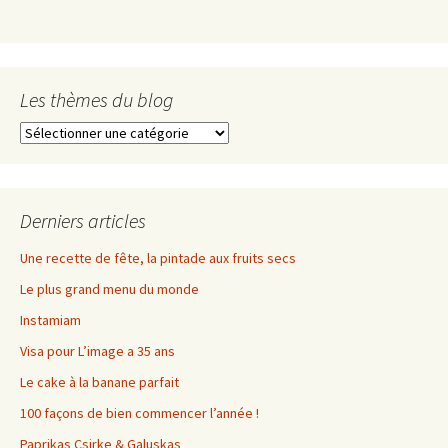
Les thèmes du blog
Les
thèmes
du
blog
Derniers articles
Une recette de fête, la pintade aux fruits secs
Le plus grand menu du monde
Instamiam
Visa pour L’image a 35 ans
Le cake à la banane parfait
100 façons de bien commencer l’année !
Paprikas Csirke & Galuskas