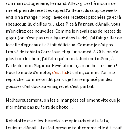
son mari octogénaire, Fernand. Allez-y, c’est à mourir de
rire et plein de recettes super.D’ailleurs, du coup ce week-
end on a mangé “blog” avec des recettes piochées ça et là
(beaucoup là, d’ailleurs…).Les Pita à l’agneau d’Anaik, vous
m’en direz des nouvelles. Comme je n’avais pas de restes de
gigot (on n’est pas tous égaux dans la vie), j’ai fait griller de
la selle d’agneau et c’était délicieux. Comme je n’ai pas
trouvé de tahini à Carrefour, et qu’un samedi à 20 h, on n’a
plus trop le choix, j’ai fabriqué mon tahini moi même, à
l’aide de mon Magimix. Révélation : ça marche trés bien !
Pour le mode d’emploi,
c’est là.
Et enfin, comme l’ail me
reproche, comme on dit par ici, je l’ai remplacé par des
gousses d’ail doux au vinaigre, et c’est parfait.
Malheureusement, on les a mangées tellement vite que je
n’ai même pas pu faire de photo…
Rebelotte avec les beureks aux épinards et à la feta,
toujours d’Anaik. J’ai fait presque tout comme elle dit, sauf