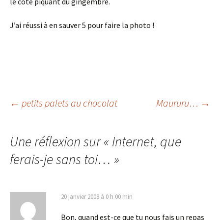
le côté piquant du gingembre.
J’ai réussi à en sauver 5 pour faire la photo !
Navigation
←
petits palets au chocolat
Maururu…
→
des
Une réflexion sur «
Internet, que
ferais-je sans toi…
»
articles
20 janvier 2008 à 0 h 00 min
Bon, quand est-ce que tu nous fais un repas