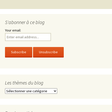
des
articles
S'abonner à ce blog
Your email:
Les thèmes du blog
Les
thèmes
du
blog