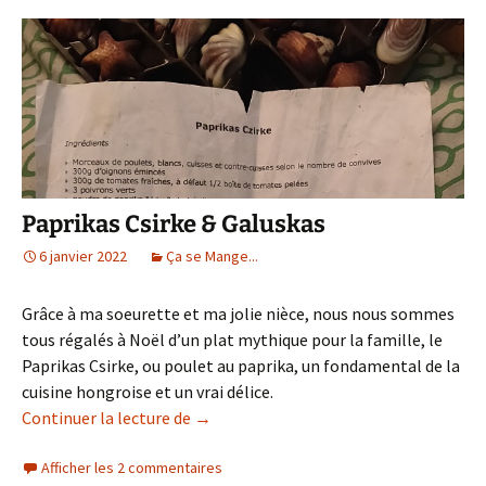
Paprikas Csirke & Galuskas
6 janvier 2022
Ça se Mange...
Grâce à ma soeurette et ma jolie nièce, nous nous sommes
tous régalés à Noël d’un plat mythique pour la famille, le
Paprikas Csirke, ou poulet au paprika, un fondamental de la
cuisine hongroise et un vrai délice.
Paprikas Csirke & Galuskas
Continuer la lecture de
→
Afficher les 2 commentaires