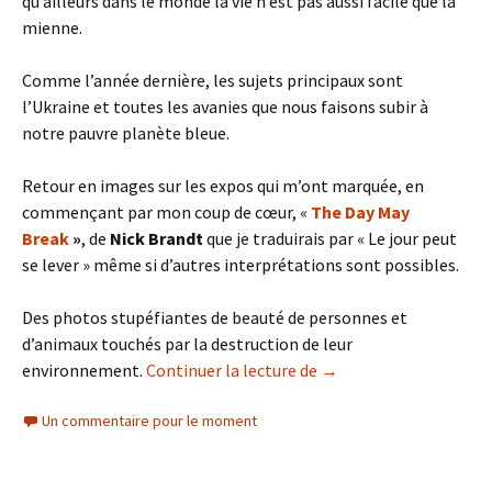
qu’ailleurs dans le monde la vie n’est pas aussi facile que la
mienne.
Comme l’année dernière, les sujets principaux sont
l’Ukraine et toutes les avanies que nous faisons subir à
notre pauvre planète bleue.
Retour en images sur les expos qui m’ont marquée, en
commençant par mon coup de cœur, «
The Day May
Break
»
, de
Nick Brandt
que je traduirais par « Le jour peut
se lever » même si d’autres interprétations sont possibles.
Des photos stupéfiantes de beauté de personnes et
d’animaux touchés par la destruction de leur
Visa pour L’image a 35 
environnement.
Continuer la lecture de
→
Un commentaire pour le moment