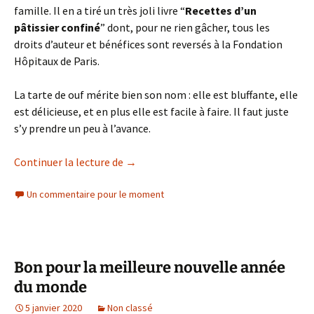
famille. Il en a tiré un très joli livre “
Recettes d’un
pâtissier confiné
” dont, pour ne rien gâcher, tous les
droits d’auteur et bénéfices sont reversés à la Fondation
Hôpitaux de Paris.
La tarte de ouf mérite bien son nom : elle est bluffante, elle
est délicieuse, et en plus elle est facile à faire. Il faut juste
s’y prendre un peu à l’avance.
La tarte de ouf de Christophe Michalak
Continuer la lecture de
→
Un commentaire pour le moment
Bon pour la meilleure nouvelle année
du monde
5 janvier 2020
Non classé