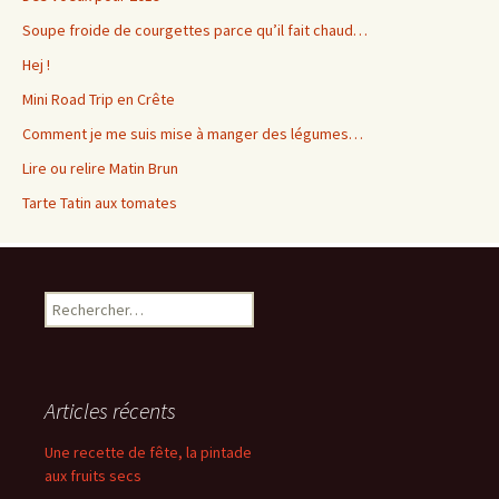
Soupe froide de courgettes parce qu’il fait chaud…
Hej !
Mini Road Trip en Crête
Comment je me suis mise à manger des légumes…
Lire ou relire Matin Brun
Tarte Tatin aux tomates
Rechercher :
Articles récents
Une recette de fête, la pintade
aux fruits secs