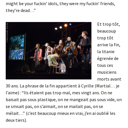
might be your fuckin’ idols, they were my fuckin’ friends,
they’re dead…”
Et trop tôt,
beaucoup
trop tôt
arrive la fin,
la litanie
égrenée de
tous ces
musiciens
morts avant
30 ans. La phrase de la fin appartient à Cyrille (Martial… je
l’aime) : “Ils étaient pas trop mal, mes vingt ans. On ne
baisait pas sous plastique, on ne mangeait pas sous vide, on
se smsait pas, on s’aimait, on se mailait pas, on se
mélait…” (c’est beaucoup mieux en vrai, j’en ai oublié les
deux tiers).