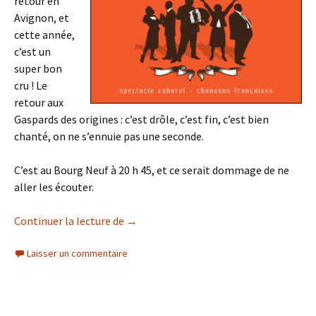
retour en
Avignon, et
cette année,
c’est un
super bon
cru ! Le
retour aux
Gaspards des origines : c’est drôle, c’est fin, c’est bien
chanté, on ne s’ennuie pas une seconde.
C’est au Bourg Neuf à 20 h 45, et ce serait dommage de ne
aller les écouter.
Instantanés d’Avignon
Continuer la lecture de
→
Laisser un commentaire