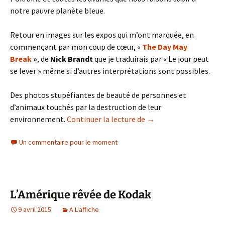
notre pauvre planète bleue.
Retour en images sur les expos qui m’ont marquée, en
commençant par mon coup de cœur, «
The Day May
Break
»
, de
Nick Brandt
que je traduirais par « Le jour peut
se lever » même si d’autres interprétations sont possibles.
Des photos stupéfiantes de beauté de personnes et
d’animaux touchés par la destruction de leur
Visa pour L’image a 35 
environnement.
Continuer la lecture de
→
Un commentaire pour le moment
L’Amérique rêvée de Kodak
9 avril 2015
A L'affiche