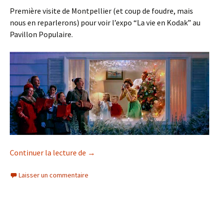
Première visite de Montpellier (et coup de foudre, mais
nous en reparlerons) pour voir l’expo “La vie en Kodak” au
Pavillon Populaire.
L’Amérique rêvée de Kodak
Continuer la lecture de
→
Laisser un commentaire