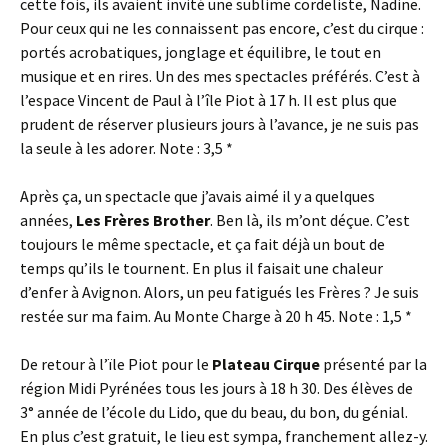
cette fois, ils avaient invité une sublime cordeliste, Nadine.
Pour ceux qui ne les connaissent pas encore, c’est du cirque :
portés acrobatiques, jonglage et équilibre, le tout en
musique et en rires. Un des mes spectacles préférés. C’est à
l’espace Vincent de Paul à l’île Piot à 17 h. Il est plus que
prudent de réserver plusieurs jours à l’avance, je ne suis pas
la seule à les adorer. Note : 3,5 *
Après ça, un spectacle que j’avais aimé il y a quelques
années,
Les Frères Broth
er
. Ben là, ils m’ont déçue. C’est
toujours le même spectacle, et ça fait déjà un bout de
temps qu’ils le tournent. En plus il faisait une chaleur
d’enfer à Avignon. Alors, un peu fatigués les Frères ? Je suis
restée sur ma faim. Au Monte Charge à 20 h 45. Note : 1,5 *
De retour à l’ïle Piot pour le
Plateau Cirque
présenté par la
région Midi Pyrénées tous les jours à 18 h 30. Des élèves de
3° année de l’école du Lido, que du beau, du bon, du génial.
En plus c’est gratuit, le lieu est sympa, franchement allez-y.