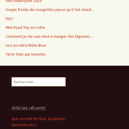
Des voeux pour 2019
Soupe froide de courgettes parce qu’il fait chaud…
Hej !
Mini Road Trip en Crête
Comment je me suis mise à manger des légumes…
Lire ou relire Matin Brun
Tarte Tatin aux tomates
Rechercher :
Articles récents
Une recette de fête, la pintade
aux fruits secs