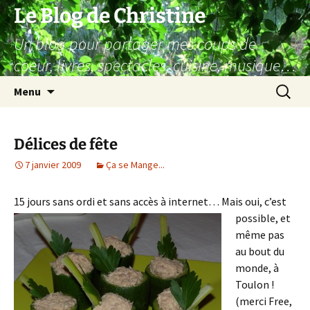
Aller
Le Blog de Christine
au
Un blog pour partager mes coups de
contenu
coeur, livres, spectacles, cuisine, musique…
Recherc
Menu
Délices de fête
7 janvier 2009
Ça se Mange...
15 jours sans ordi et sans ac
cès à internet… Mais oui, c’est
possible, et
même pas
au bout du
monde, à
Toulon !
(merci Free,