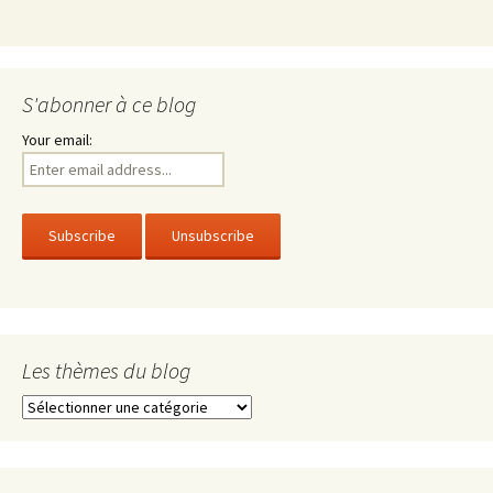
S'abonner à ce blog
Your email:
Les thèmes du blog
Les
thèmes
du
blog