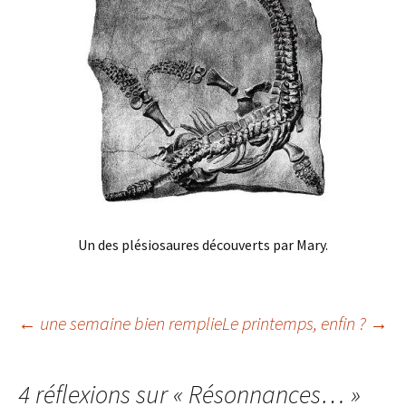
Un des plésiosaures découverts par Mary.
Navigation
←
une semaine bien remplie
Le printemps, enfin ?
→
des
4 réflexions sur «
Résonnances…
»