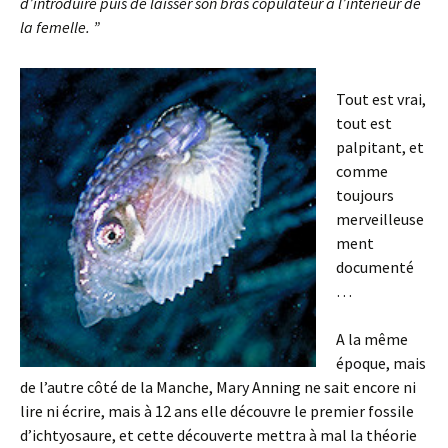
d’introduire puis de laisser son bras copulateur à l’intérieur de
la femelle. ”
Tout est vrai,
tout est
palpitant, et
comme
toujours
merveilleuse
ment
documenté
…
A la même
époque, mais
de l’autre côté de la Manche, Mary Anning ne sait encore ni
lire ni écrire, mais à 12 ans elle découvre le premier fossile
d’ichtyosaure, et cette découverte mettra à mal la théorie