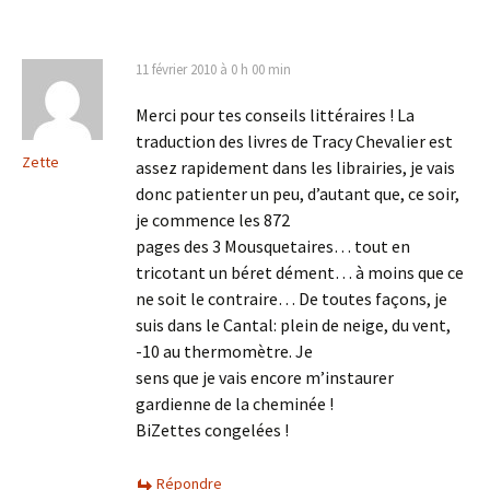
articles
11 février 2010 à 0 h 00 min
Merci pour tes conseils littéraires ! La
traduction des livres de Tracy Chevalier est
Zette
assez rapidement dans les librairies, je vais
donc patienter un peu, d’autant que, ce soir,
je commence les 872
pages des 3 Mousquetaires… tout en
tricotant un béret dément… à moins que ce
ne soit le contraire… De toutes façons, je
suis dans le Cantal: plein de neige, du vent,
-10 au thermomètre. Je
sens que je vais encore m’instaurer
gardienne de la cheminée !
BiZettes congelées !
Répondre