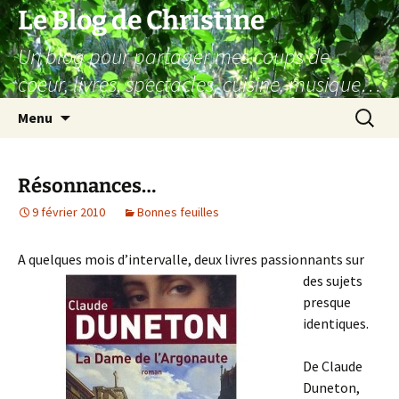
Aller
Le Blog de Christine
au
Un blog pour partager mes coups de
contenu
coeur, livres, spectacles, cuisine, musique…
Recherc
Menu
Résonnances…
9 février 2010
Bonnes feuilles
A quelques mois d’in
tervalle, deux livres passionnants sur
des sujets
presque
identiques.
De Claude
Duneton,