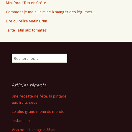
Mini Road Trip en Crête
Comment je me suis mise à manger des légumes…
Lire ou relire Matin Brun
Tarte Tatin aux tomates
Rechercher :
Articles récents
Une recette de fête, la pintade
aux fruits secs
Le plus grand menu du monde
Instamiam
Visa pour L’image a 35 ans