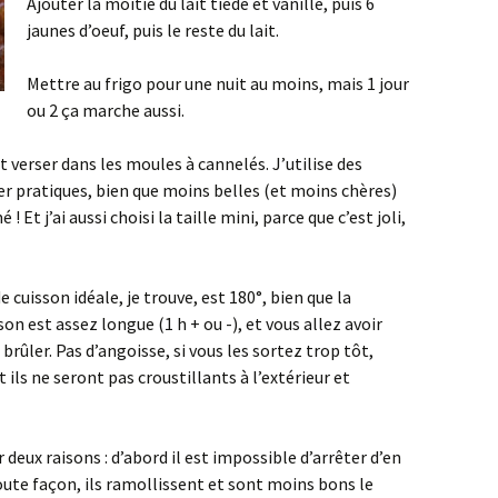
Ajouter la moitié du lait tiède et vanillé, puis 6
jaunes d’oeuf, puis le reste du lait.
Mettre au frigo pour une nuit au moins, mais 1 jour
ou 2 ça marche aussi.
t verser dans les moules à cannelés. J’utilise des
er pratiques, bien que moins belles (et moins chères)
 Et j’ai aussi choisi la taille mini, parce que c’est joli,
 cuisson idéale, je trouve, est 180°, bien que la
son est assez longue (1 h + ou -), et vous allez avoir
 brûler. Pas d’angoisse, si vous les sortez trop tôt,
 ils ne seront pas croustillants à l’extérieur et
deux raisons : d’abord il est impossible d’arrêter d’en
oute façon, ils ramollissent et sont moins bons le