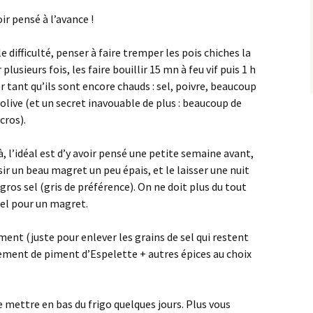
oir pensé à l’avance !
le difficulté, penser à faire tremper les pois chiches la
plusieurs fois, les faire bouillir 15 mn à feu vif puis 1 h
r tant qu’ils sont encore chauds : sel, poivre, beaucoup
’olive (et un secret inavouable de plus : beaucoup de
cros).
là, l’idéal est d’y avoir pensé une petite semaine avant,
sir un beau magret un peu épais, et le laisser une nuit
gros sel (gris de préférence). On ne doit plus du tout
 sel pour un magret.
ment (juste pour enlever les grains de sel qui restent
rgement de piment d’Espelette + autres épices au choix
 mettre en bas du frigo quelques jours. Plus vous