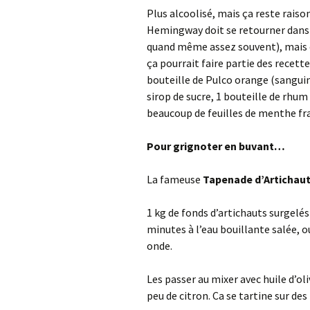
Plus alcoolisé, mais ça reste raison
Hemingway doit se retourner dans s
quand même assez souvent), mais c’
ça pourrait faire partie des recett
bouteille de Pulco orange (sanguine,
sirop de sucre, 1 bouteille de rhum 
beaucoup de feuilles de menthe fra
Pour grignoter en buvant…
La fameuse
Tapenade d’Artichau
1 kg de fonds d’artichauts surgelés 
minutes à l’eau bouillante salée, 
onde.
Les passer au mixer avec huile d’oliv
peu de citron. Ca se tartine sur de