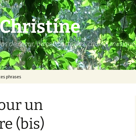
 Christine
s de coeur, livres, spectacles, cuisine, musiqu
tes phrases
our un
e (bis)