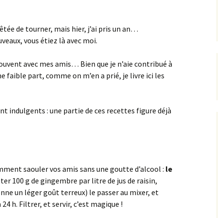
rêtée de tourner, mais hier, j’ai pris un an…
eaux, vous étiez là avec moi.
uvent avec mes amis… Bien que je n’aie contribué à
 faible part, comme on m’en a prié, je livre ici les
nt indulgents : une partie de ces recettes figure déjà
omment saouler vos amis sans une goutte d’alcool :
le
r 100 g de gingembre par litre de jus de raisin,
onne un léger goût terreux) le passer au mixer, et
24 h. Filtrer, et servir, c’est magique !