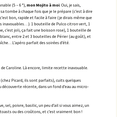
nable (5 – 6 °),
mon Mojito à moi
. Oui, je sais,
a tombe à chaque fois que je le prépare (c’est à dire
est bon, rapide et facile à faire (je dirais même que
es inavouables…). 1 bouteille de Pulco citron vert, 1
 c’est joli, ça fait une boisson rose), 1 bouteille de
blanc, entre 2 et 3 bouteilles de Périer (au goût), et
îche…L’apéro parfait des soirées d’été.
t
de Caroline. Là encore, limite recette inavouable.
(chez Picard, ils sont parfaits), cuits quelques
ou découverte récente, dans un fond d’eau au micro-
e, sel, poivre, basilic, un peu d’ail si vous aimez, un
s toasts ou des croûtons, et c’est vraiment bon !