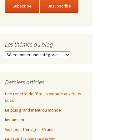
Les thèmes du blog
Les
thèmes
du
blog
Derniers articles
Une recette de fête, la pintade aux fruits
secs
Le plus grand menu du monde
Instamiam
Visa pour L’image a 35 ans
Le cake à la banane parfait