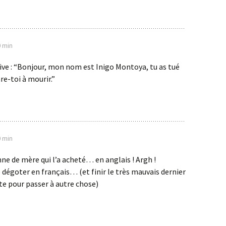
0 min
ive : “Bonjour, mon nom est Inigo Montoya, tu as tué
e-toi à mourir.”
0 min
nne de mère qui l’a acheté… en anglais ! Argh !
e dégoter en français… (et finir le très mauvais dernier
e pour passer à autre chose)