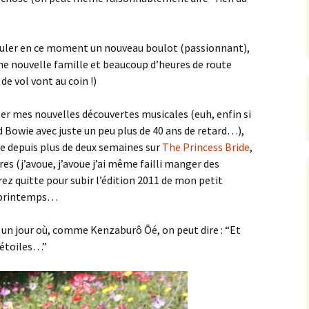
muler en ce moment un nouveau boulot (passionnant),
ne nouvelle famille et beaucoup d’heures de route
de vol vont au coin !)
ger mes nouvelles découvertes musicales (euh, enfin si
 Bowie avec juste un peu plus de 40 ans de retard…),
îne depuis plus de deux semaines sur
The Princess Bride
,
res (j’avoue, j’avoue j’ai même failli manger des
ez quitte pour subir l’édition 2011 de mon petit
u printemps…
rive un jour où, comme Kenzaburô Ôé, on peut dire : “Et
s étoiles…”