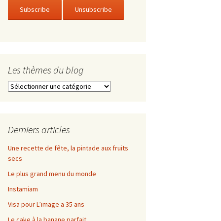
Les thèmes du blog
Les
thèmes
du
blog
Derniers articles
Une recette de fête, la pintade aux fruits
secs
Le plus grand menu du monde
Instamiam
Visa pour L’image a 35 ans
Le cake à la banane parfait