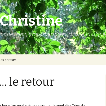
 Christine
s de coeur, livres, spectacles, cuisine, musiqu
tes phrases
 le retour
and chose (on peut même raisonnablement dire “rien du