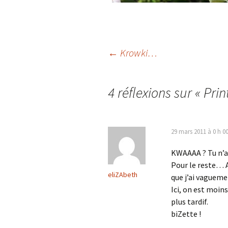
Navigation
←
Krowki…
des
4 réflexions sur «
Prin
articles
29 mars 2011 à 0 h 0
KWAAAA ? Tu n’as 
Pour le reste… A
eliZAbeth
que j’ai vaguem
Ici, on est moin
plus tardif.
biZette !