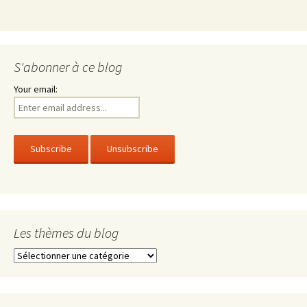
S'abonner à ce blog
Your email:
Les thèmes du blog
Les
thèmes
du
blog