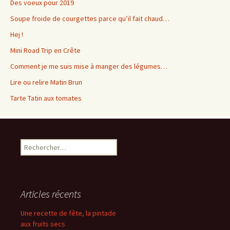
Des voeux pour 2019
Soupe froide de courgettes parce qu’il fait chaud…
Hej !
Mini Road Trip en Crête
Comment je me suis mise à manger des légumes…
Lire ou relire Matin Brun
Tarte Tatin aux tomates
Rechercher :
Articles récents
Une recette de fête, la pintade
aux fruits secs