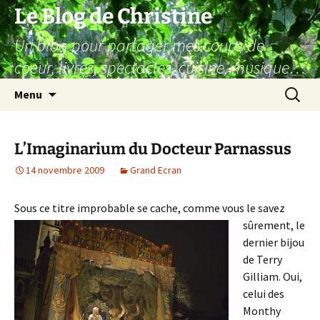
Aller
Le Blog de Christine
au
Un blog pour partager mes coups de
contenu
coeur, livres, spectacles, cuisine, musique…
Recherc
Menu
L’Imaginarium du Docteur Parnassus
14 novembre 2009
Grand Ecran
Sous ce titre improbable se cache, c
omme vous le savez
sûrement, le
dernier bijou
de Terry
Gilliam. Oui,
celui des
Monthy