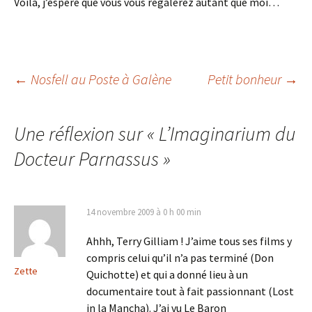
Voilà, j’espère que vous vous régalerez autant que moi…
Navigation
←
Nosfell au Poste à Galène
Petit bonheur
→
des
Une réflexion sur «
L’Imaginarium du
Docteur Parnassus
»
articles
14 novembre 2009 à 0 h 00 min
Ahhh, Terry Gilliam ! J’aime tous ses films y
compris celui qu’il n’a pas terminé (Don
Zette
Quichotte) et qui a donné lieu à un
documentaire tout à fait passionnant (Lost
in la Mancha). J’ai vu Le Baron