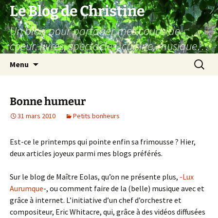
Aller
Le Blog de Christine
au
Un blog pour partager mes coups de
contenu
coeur, livres, spectacles, cuisine, musique…
Recherc
Menu
Bonne humeur
31 mars 2010
Petits bonheurs
Est-ce le printemps qui pointe enfin sa frimousse ? Hier,
deux articles joyeux parmi mes blogs préférés.
Sur le blog de Maître Eolas, qu’on ne présente plus,
-Lux
Aurumque
-, ou comment faire de la (belle) musique avec et
grâce à internet. L’initiative d’un chef d’orchestre et
compositeur, Eric Whitacre, qui, grâce à des vidéos diffusées