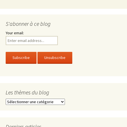
S'abonner à ce blog
Your email:
Les thèmes du blog
Les
thèmes
du
blog
Derniers articles